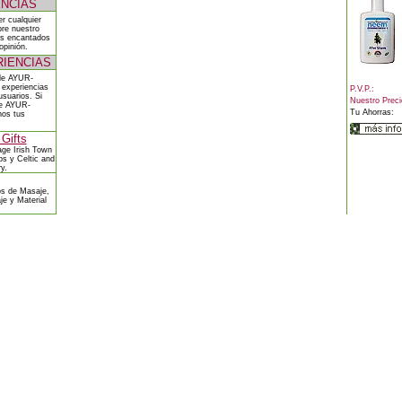
NCIAS
r cualquier
re nuestro
os encantados
opinión.
RIENCIAS
 de AYUR-
experiencias
P.V.P.:
usuarios. Si
Nuestro Preci
de AYUR-
Tu Ahorras:
os tus
 Gifts
age Irish Town
ps
y
Celtic and
ry
.
os de Masaje
,
je
y
Material