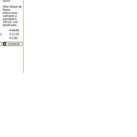
Neem
After Shave de
Neem
refrescante,
calmante y
antiséptico.
150 ml. con
dosificador.
€ 14,15
o:
€ 13,55
€ 0,60