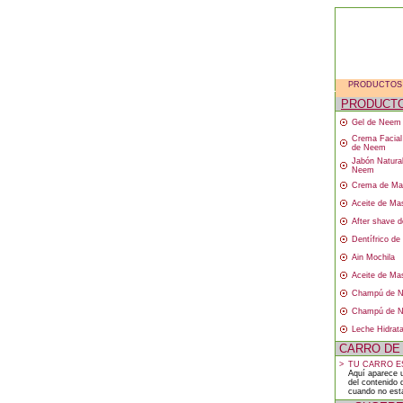
PRODUCTOS
PRODUCT
Gel de Neem
Crema Facial
de Neem
Jabón Natura
Neem
Crema de Ma
Aceite de Mas
After shave 
Dentífrico d
Ain Mochila
Aceite de Mas
Champú de N
Champú de N
Leche Hidrat
CARRO DE
>
TU CARRO ES
Aquí aparece 
del contenido 
cuando no est