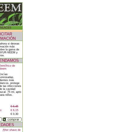
ENLACES
ICITAR
RMACIÓN
 ahora si deseas
ormación más
obre la gama de
 AYUR-NEEM y
ios.
ENDAMOS
Dentífrico de
Neem
Encías
sonrosadas,
dientes más
blancos, protege
de las infecciones
de la cavidad
bucal. 75 ml, apto
para niños.
€ 6,45
o:
€ 6,15
€ 0,30
EDADES
After shave de