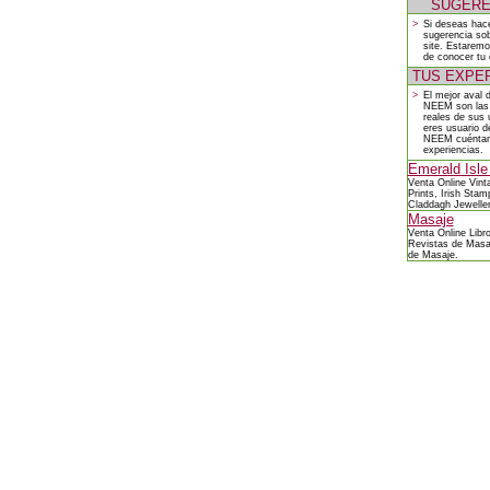
SUGERE
>
Si deseas hace
sugerencia sob
site. Estarem
de conocer tu 
TUS EXPE
>
El mejor aval
NEEM son las 
reales de sus 
eres usuario 
NEEM cuéntan
experiencias.
Emerald Isle
Venta Online
Vint
Prints
,
Irish Stam
Claddagh Jewelle
Masaje
Venta Online
Libr
Revistas de Masa
de Masaje
.