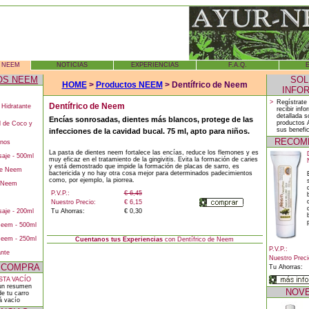
 NEEM
NOTICIAS
EXPERIENCIAS
F.A.Q.
OS NEEM
SOL
HOME
>
Productos NEEM
> Dentífrico de Neem
INFO
>
Regístrate
Dentífrico de Neem
 Hidratante
recibir inf
detallada s
Encías sonrosadas, dientes más blancos, protege de las
productos
l de Coco y
sus benefic
infecciones de la cavidad bucal. 75 ml, apto para niños.
RECOM
nos
La pasta de dientes neem fortalece las encías, reduce los flemones y es
aje - 500ml
muy eficaz en el tratamiento de la gingivitis. Evita la formación de caries
y está demostrado que impide la formación de placas de sarro, es
de Neem
bactericida y no hay otra cosa mejor para determinados padecimientos
como, por ejemplo, la piorrea.
e Neem
P.V.P.:
€ 6,45
Nuestro Precio:
€ 6,15
aje - 200ml
Tu Ahorras:
€ 0,30
eem - 500ml
eem - 250ml
Cuentanos tus Experiencias
con Dentífrico de Neem
P.V.P.:
ante
Nuestro Preci
 COMPRA
Tu Ahorras:
TA VACÍO
un resumen
NOV
de tu carro
á vacío